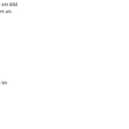
 ein Bild
en an.
– im