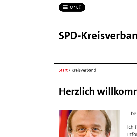
MENÜ
SPD-​Kreisverba
Start
›
Kreisverband
Herzlich willkom
...b
Ich 
Info